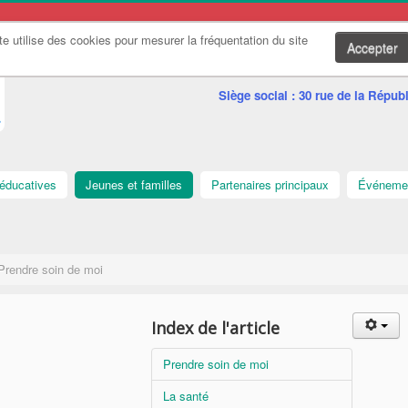
te utilise des cookies pour mesurer la fréquentation du site
Accepter
Association Jeune
Siège social : 30 rue de la Rép
éducatives
Jeunes et familles
Partenaires principaux
Événemen
Prendre soin de moi
Index de l'article
Prendre soin de moi
La santé