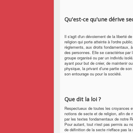
Qu'est-ce qu'une dérive sec
Il s'agit d'un dévoiement de la liberté d
religion qui porte atteinte à l'ordre publi
règlements, aux droits fondamentaux, à l
des personnes. Elle se caractérise par 
groupe organisé ou par un individu isolé
ayant pour but de créer, de maintenir o
physique, la privant d’une partie de s
son entourage ou pour la société.
Que dit la loi ?
Respectueux de toutes les croyances et fi
notions de secte et de religion, afin de 
par les textes fondamentaux de notre R
Pour autant, tout n'est pas permis au nom
de définition de la secte n'efface pas l