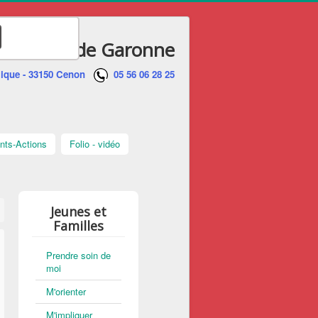
sse Hauts de Garonne
ublique - 33150 Cenon
05 56 06 28 25
ts-Actions
Folio - vidéo
Jeunes et
Familles
Prendre soin de
moi
M'orienter
M'impliquer